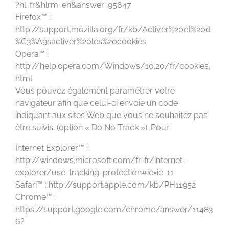
?hl=fr&hlrm=en&answer=95647
Firefox™ :
http://support.mozilla.org/fr/kb/Activer%20et%20d
%C3%A9sactiver%20les%20cookies
Opera™ :
http://help.opera.com/Windows/10.20/fr/cookies.
html
Vous pouvez également paramétrer votre
navigateur afin que celui-ci envoie un code
indiquant aux sites Web que vous ne souhaitez pas
être suivis. (option « Do No Track »). Pour:
Internet Explorer™ :
http://windows.microsoft.com/fr-fr/internet-
explorer/use-tracking-protection#ie=ie-11
Safari™ : http://support.apple.com/kb/PH11952
Chrome™ :
https://support.google.com/chrome/answer/11483
6?